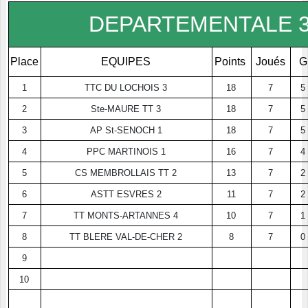
DEPARTEMENTALE 3
Place
EQUIPES
Points
Joués
G
1
TTC DU LOCHOIS 3
18
7
5
2
Ste-MAURE TT 3
18
7
5
3
AP St-SENOCH 1
18
7
5
4
PPC MARTINOIS 1
16
7
4
5
CS MEMBROLLAIS TT 2
13
7
2
6
ASTT ESVRES 2
11
7
2
7
TT MONTS-ARTANNES 4
10
7
1
8
TT BLERE VAL-DE-CHER 2
8
7
0
9
10