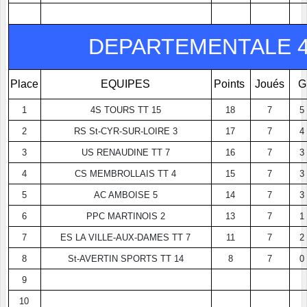
DEPARTEMENTALE 4
Place
EQUIPES
Points
Joués
G
1
4S TOURS TT 15
18
7
5
2
RS St-CYR-SUR-LOIRE 3
17
7
4
3
US RENAUDINE TT 7
16
7
3
4
CS MEMBROLLAIS TT 4
15
7
3
5
AC AMBOISE 5
14
7
3
6
PPC MARTINOIS 2
13
7
1
7
ES LA VILLE-AUX-DAMES TT 7
11
7
2
8
St-AVERTIN SPORTS TT 14
8
7
0
9
10