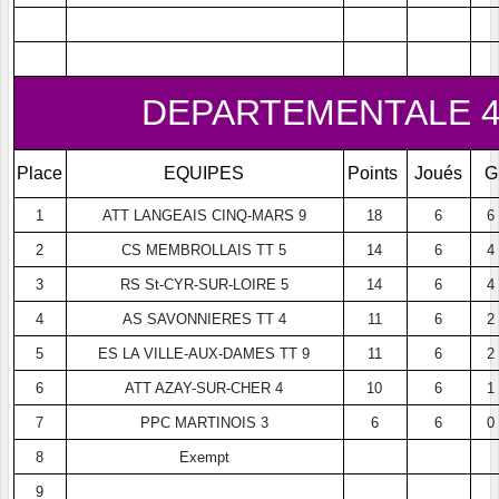
DEPARTEMENTALE 4
Place
EQUIPES
Points
Joués
G
1
ATT LANGEAIS CINQ-MARS 9
18
6
6
2
CS MEMBROLLAIS TT 5
14
6
4
3
RS St-CYR-SUR-LOIRE 5
14
6
4
4
AS SAVONNIERES TT 4
11
6
2
5
ES LA VILLE-AUX-DAMES TT 9
11
6
2
6
ATT AZAY-SUR-CHER 4
10
6
1
7
PPC MARTINOIS 3
6
6
0
8
Exempt
9