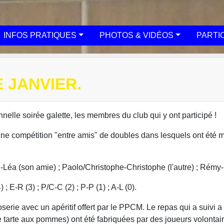
INFOS PRATIQUES
PHOTOS & VIDÉOS
PARTI
 JANVIER.
elle soirée galette, les membres du club qui y ont participé !
une compétition "entre amis" de doubles dans lesquels ont été 
-Léa (son amie) ; Paolo/Christophe-Christophe (l'autre) ; Rémy-
; E-R (3) ; P/C-C (2) ; P-P (1) ; A-L (0).
ie avec un apéritif offert par le PPCM. Le repas qui a suivi a 
une tarte aux pommes) ont été fabriquées par des joueurs volontai