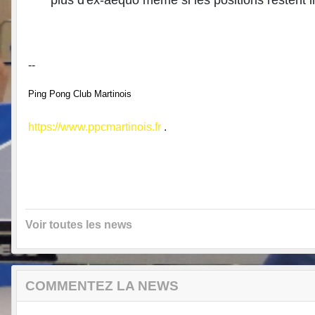
plus d'ex-aequo même si les positions restent i
--
Ping Pong Club Martinois
https://www.ppcmartinois.fr
.
Voir toutes les news
COMMENTEZ LA NEWS