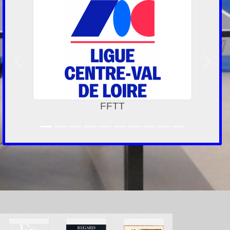
Précedent
Suivan
FFTT